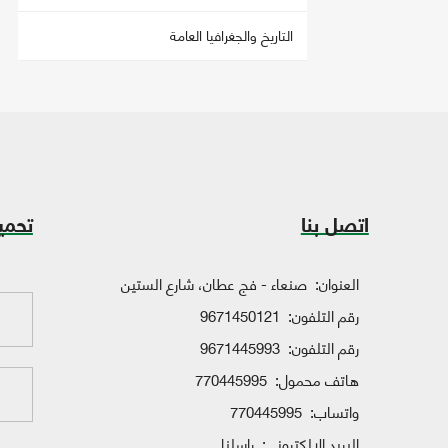
التاريخ والجغرافيا العامة
اتصل بنا
تحمي
العنوان:
صنعاء - فج عطان، شارع الستين
رقم التلفون:
9671450121
رقم التلفون:
9671445993
هاتف محمول:
770445995
واتساب:
770445995
البريد الإلكتروني:
راسلنا