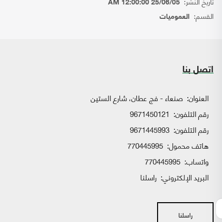
تاريخ النشر:
25/06/05 12:00:00 AM
القسم:
العموميات
اتصل بنا
العنوان:
صنعاء - فج عطان، شارع الستين
رقم التلفون:
9671450121
رقم التلفون:
9671445993
هاتف محمول:
770445995
واتساب:
770445995
البريد الإلكتروني:
راسلنا
راسلنا