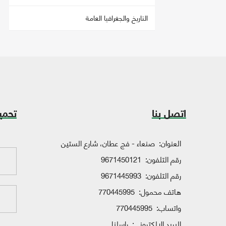
التاريخ والجغرافيا العامة
اتصل بنا
تحمي
العنوان:
صنعاء - فج عطان، شارع الستين
رقم التلفون:
9671450121
رقم التلفون:
9671445993
هاتف محمول:
770445995
واتساب:
770445995
البريد الإلكتروني:
راسلنا