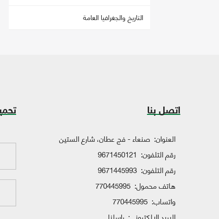
التاريخ والجغرافيا العامة
اتصل بنا
تحمي
العنوان:
صنعاء - فج عطان، شارع الستين
رقم التلفون:
9671450121
رقم التلفون:
9671445993
هاتف محمول:
770445995
واتساب:
770445995
البريد الإلكتروني:
راسلنا