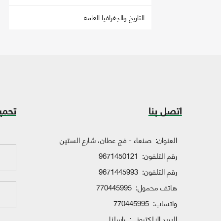
التاريخ والجغرافيا العامة
اتصل بنا
تحمي
العنوان:
صنعاء - فج عطان، شارع الستين
رقم التلفون:
9671450121
رقم التلفون:
9671445993
هاتف محمول:
770445995
واتساب:
770445995
البريد الإلكتروني:
راسلنا