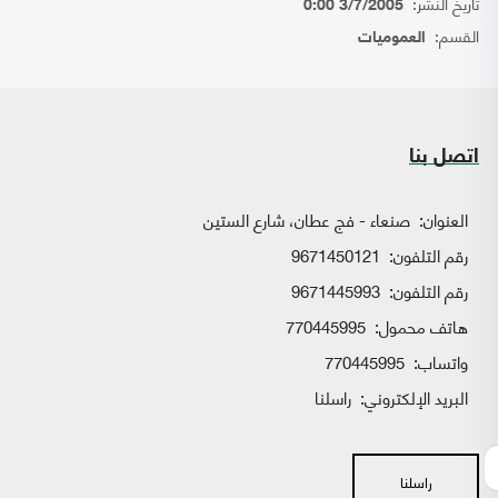
تاريخ النشر:
3/7/2005 0:00
القسم:
العموميات
اتصل بنا
العنوان:
صنعاء - فج عطان، شارع الستين
رقم التلفون:
9671450121
رقم التلفون:
9671445993
هاتف محمول:
770445995
واتساب:
770445995
البريد الإلكتروني:
راسلنا
راسلنا