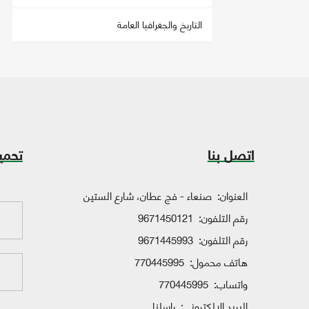
التاريخ والجغرافيا العامة
اتصل بنا
تحمي
العنوان:
صنعاء - فج عطان، شارع الستين
رقم التلفون:
9671450121
رقم التلفون:
9671445993
هاتف محمول:
770445995
واتساب:
770445995
البريد الإلكتروني:
راسلنا