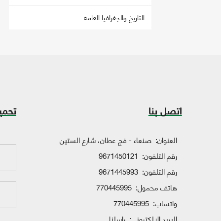
التاريخ والجغرافيا العامة
اتصل بنا
تحمي
العنوان:
صنعاء - فج عطان، شارع الستين
رقم التلفون:
9671450121
رقم التلفون:
9671445993
هاتف محمول:
770445995
واتساب:
770445995
البريد الإلكتروني:
راسلنا