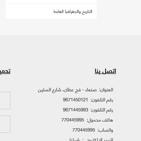
التاريخ والجغرافيا العامة
اتصل بنا
تحمي
العنوان:
صنعاء - فج عطان، شارع الستين
رقم التلفون:
9671450121
رقم التلفون:
9671445993
هاتف محمول:
770445995
واتساب:
770445995
البريد الإلكتروني:
راسلنا