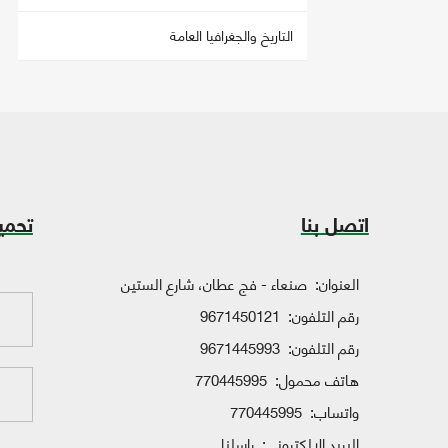
التاريخ والجغرافيا العامة
اتصل بنا
تحمي
العنوان:
صنعاء - فج عطان، شارع الستين
رقم التلفون:
9671450121
رقم التلفون:
9671445993
هاتف محمول:
770445995
واتساب:
770445995
البريد الإلكتروني:
راسلنا