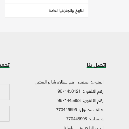
التاريخ والجغرافيا العامة
اتصل بنا
تحمي
العنوان:
صنعاء - فج عطان، شارع الستين
رقم التلفون:
9671450121
رقم التلفون:
9671445993
هاتف محمول:
770445995
واتساب:
770445995
البريد الإلكتروني:
راسلنا