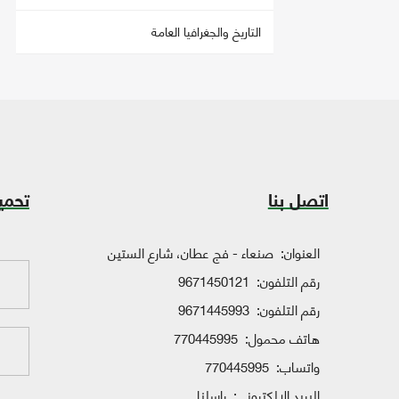
التاريخ والجغرافيا العامة
اتصل بنا
تحمي
العنوان:
صنعاء - فج عطان، شارع الستين
رقم التلفون:
9671450121
رقم التلفون:
9671445993
هاتف محمول:
770445995
واتساب:
770445995
البريد الإلكتروني:
راسلنا