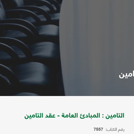
امين
التامين : المبادئ العامة - عقد التامين
رقم الكتاب:
7557