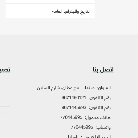
التاريخ والجغرافيا العامة
اتصل بنا
تحمي
العنوان:
صنعاء - فج عطان، شارع الستين
رقم التلفون:
9671450121
رقم التلفون:
9671445993
هاتف محمول:
770445995
واتساب:
770445995
البريد الإلكتروني:
راسلنا