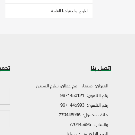
التاريخ والجغرافيا العامة
اتصل بنا
تحمي
العنوان:
صنعاء - فج عطان، شارع الستين
رقم التلفون:
9671450121
رقم التلفون:
9671445993
هاتف محمول:
770445995
واتساب:
770445995
البريد الإلكتروني:
راسلنا