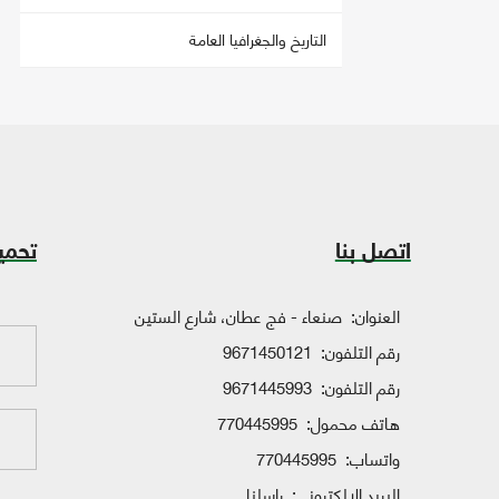
التاريخ والجغرافيا العامة
اتصل بنا
تحمي
العنوان:
صنعاء - فج عطان، شارع الستين
رقم التلفون:
9671450121
رقم التلفون:
9671445993
هاتف محمول:
770445995
واتساب:
770445995
البريد الإلكتروني:
راسلنا