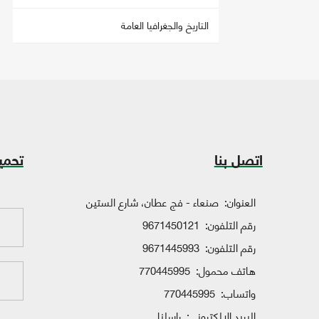
التاريخ والجغرافيا العامة
اتصل بنا
تحمي
العنوان:
صنعاء - فج عطان، شارع الستين
رقم التلفون:
9671450121
رقم التلفون:
9671445993
هاتف محمول:
770445995
واتساب:
770445995
البريد الإلكتروني:
راسلنا