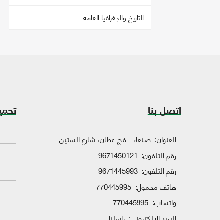
التاريخ والجغرافيا العامة
اتصل بنا
تحمي
العنوان:
صنعاء - فج عطان، شارع الستين
رقم التلفون:
9671450121
رقم التلفون:
9671445993
هاتف محمول:
770445995
واتساب:
770445995
البريد الإلكتروني:
راسلنا