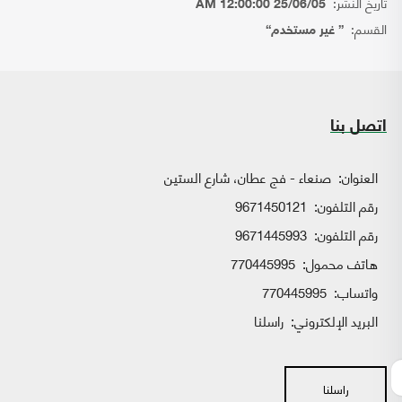
تاريخ النشر:
25/06/05 12:00:00 AM
القسم:
{ غير مستخدم}
اتصل بنا
العنوان:
صنعاء - فج عطان، شارع الستين
رقم التلفون:
9671450121
رقم التلفون:
9671445993
هاتف محمول:
770445995
واتساب:
770445995
البريد الإلكتروني:
راسلنا
راسلنا