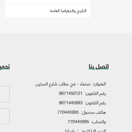
التاريخ والجغرافيا العامة
اتصل بنا
تحمي
العنوان:
صنعاء - فج عطان، شارع الستين
رقم التلفون:
9671450121
رقم التلفون:
9671445993
هاتف محمول:
770445995
واتساب:
770445995
البريد الإلكتروني:
راسلنا