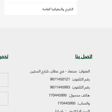
التاريخ والجغرافيا العامة
اتصل بنا
تحمي
العنوان:
صنعاء - فج عطان، شارع الستين
رقم التلفون:
9671450121
رقم التلفون:
9671445993
هاتف محمول:
770445995
واتساب:
770445995
البريد الإلكتروني:
راسلنا