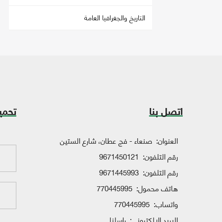
التاريخ والجغرافيا العامة
اتصل بنا
تحمي
العنوان:
صنعاء - فج عطان، شارع الستين
رقم التلفون:
9671450121
رقم التلفون:
9671445993
هاتف محمول:
770445995
واتساب:
770445995
البريد الإلكتروني:
راسلنا