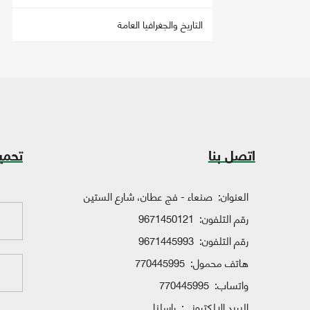
التاريخ والجغرافيا العامة
اتصل بنا
تحمي
العنوان:
صنعاء - فج عطان، شارع الستين
رقم التلفون:
9671450121
رقم التلفون:
9671445993
هاتف محمول:
770445995
واتساب:
770445995
البريد الإلكتروني:
راسلنا