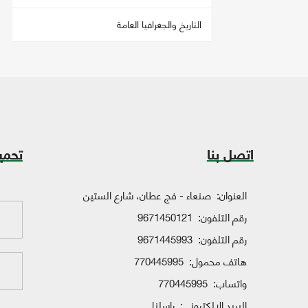
التاريخ والجغرافيا العامة
اتصل بنا
تحمي
العنوان:
صنعاء - فج عطان، شارع الستين
رقم التلفون:
9671450121
رقم التلفون:
9671445993
هاتف محمول:
770445995
واتساب:
770445995
البريد الإلكتروني:
راسلنا