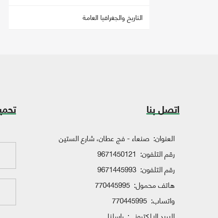
التاريخ والجغرافيا العامة
اتصل بنا
تحمي
العنوان:
صنعاء - فج عطان، شارع الستين
رقم التلفون:
9671450121
رقم التلفون:
9671445993
هاتف محمول:
770445995
واتساب:
770445995
البريد الإلكتروني:
راسلنا