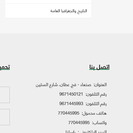
التاريخ والجغرافيا العامة
اتصل بنا
تحمي
العنوان:
صنعاء - فج عطان، شارع الستين
رقم التلفون:
9671450121
رقم التلفون:
9671445993
هاتف محمول:
770445995
واتساب:
770445995
البريد الإلكتروني:
راسلنا