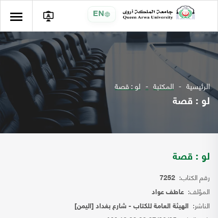
EN
الرئيسية
المكتبة
لو : قصة
لو : قصة
لو : قصة
رقم الكتاب:
7252
المؤلف:
عاطف عواد
الناشر:
الهيئة العامة للكتاب - شارع بغداد [اليمن]