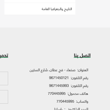
التاريخ والجغرافيا العامة
اتصل بنا
تحمي
العنوان:
صنعاء - فج عطان، شارع الستين
رقم التلفون:
9671450121
رقم التلفون:
9671445993
هاتف محمول:
770445995
واتساب:
770445995
البريد الإلكتروني:
راسلنا