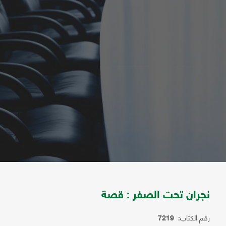
نجران تحت الصفر : قصة
رقم الكتاب:
7219