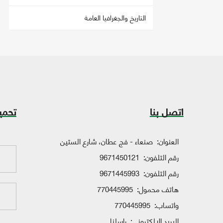
التاريخ والجغرافيا العامة
اتصل بنا
تحمي
العنوان:
صنعاء - فج عطان، شارع الستين
رقم التلفون:
9671450121
رقم التلفون:
9671445993
هاتف محمول:
770445995
واتساب:
770445995
البريد الإلكتروني:
راسلنا