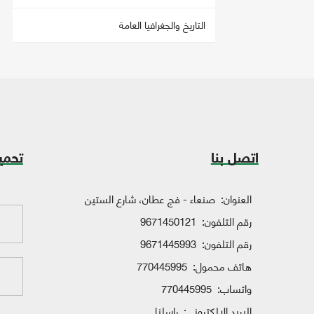
التاريخ والجغرافيا العامة
اتصل بنا
تحمي
العنوان:
صنعاء - فج عطان، شارع الستين
رقم التلفون:
9671450121
رقم التلفون:
9671445993
هاتف محمول:
770445995
واتساب:
770445995
البريد الإلكتروني:
راسلنا