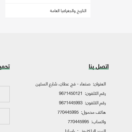
التاريخ والجغرافيا العامة
اتصل بنا
تحمي
العنوان:
صنعاء - فج عطان، شارع الستين
رقم التلفون:
9671450121
رقم التلفون:
9671445993
هاتف محمول:
770445995
واتساب:
770445995
البريد الإلكتروني:
راسلنا