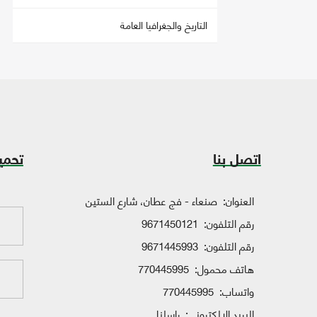
التاريخ والجغرافيا العامة
اتصل بنا
تحمي
العنوان:
صنعاء - فج عطان، شارع الستين
رقم التلفون:
9671450121
رقم التلفون:
9671445993
هاتف محمول:
770445995
واتساب:
770445995
البريد الإلكتروني:
راسلنا