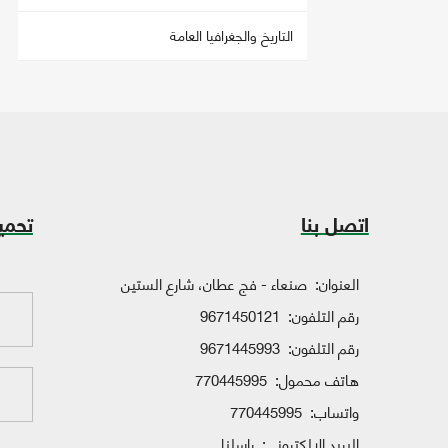
التاريخ والجغرافيا العامة
اتصل بنا
تحمي
العنوان:
صنعاء - فج عطان، شارع الستين
رقم التلفون:
9671450121
رقم التلفون:
9671445993
هاتف محمول:
770445995
واتساب:
770445995
البريد الإلكتروني:
راسلنا