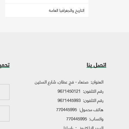
التاريخ والجغرافيا العامة
اتصل بنا
تحمي
العنوان:
صنعاء - فج عطان، شارع الستين
رقم التلفون:
9671450121
رقم التلفون:
9671445993
هاتف محمول:
770445995
واتساب:
770445995
البريد الإلكتروني:
راسلنا