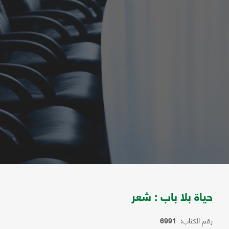
حياة بلا باب : شعر
رقم الكتاب:
6991