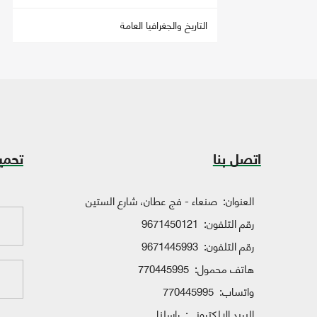
التاريخ والجغرافيا العامة
اتصل بنا
تحمي
العنوان:
صنعاء - فج عطان، شارع الستين
رقم التلفون:
9671450121
رقم التلفون:
9671445993
هاتف محمول:
770445995
واتساب:
770445995
البريد الإلكتروني:
راسلنا