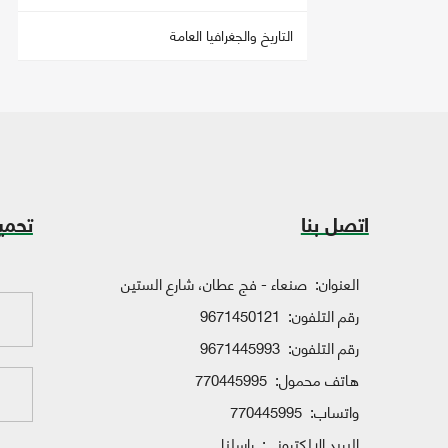
التاريخ والجغرافيا العامة
اتصل بنا
تحمي
العنوان:
صنعاء - فج عطان، شارع الستين
رقم التلفون:
9671450121
رقم التلفون:
9671445993
هاتف محمول:
770445995
واتساب:
770445995
البريد الإلكتروني:
راسلنا