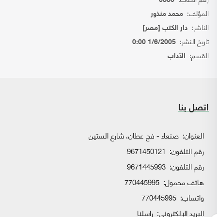
6880
المؤلف:
محمد منذور
الناشر:
دار الكتب [مصر]
تاريخ النشر:
1/6/2005 0:00
القسم:
الآداب
اتصل بنا
العنوان:
صنعاء - فج عطان، شارع الستين
رقم التلفون:
9671450121
رقم التلفون:
9671445993
هاتف محمول:
770445995
واتساب:
770445995
البريد الإلكتروني:
راسلنا