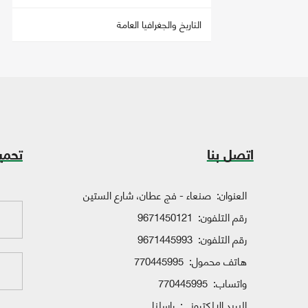
التاريخ والجغرافيا العامة
اتصل بنا
تحمي
العنوان:
صنعاء - فج عطان، شارع الستين
رقم التلفون:
9671450121
رقم التلفون:
9671445993
هاتف محمول:
770445995
واتساب:
770445995
البريد الإلكتروني:
راسلنا