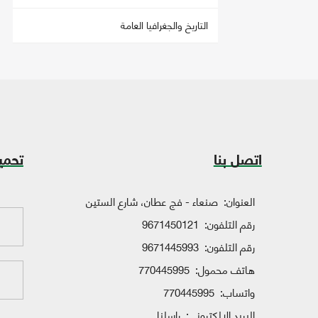
التاريخ والجغرافيا العامة
اتصل بنا
تحمي
العنوان:
صنعاء - فج عطان، شارع الستين
رقم التلفون:
9671450121
رقم التلفون:
9671445993
هاتف محمول:
770445995
واتساب:
770445995
البريد الإلكتروني:
راسلنا