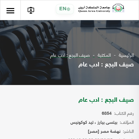
EN
الرئيسية
المكتبة
صيف البجع : ادب عام
صيف البجع : ادب عام
صيف البجع : ادب عام
رقم الكتاب:
6854
المؤلف:
بيتسى بيارز ، تيد كوكونيس
الناشر:
نهضة مصر [مصر]