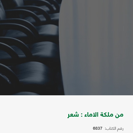
من ملكة الاماء : شعر
رقم الكتاب:
6837