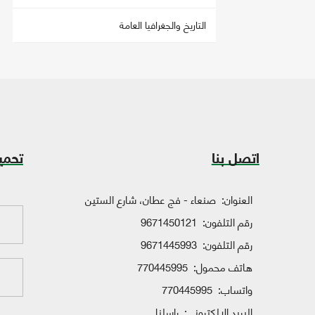
التاريخ والجغرافيا العامة
اتصل بنا
تحمي
العنوان:
صنعاء - فج عطان، شارع الستين
رقم التلفون:
9671450121
رقم التلفون:
9671445993
هاتف محمول:
770445995
واتساب:
770445995
البريد الإلكتروني:
راسلنا