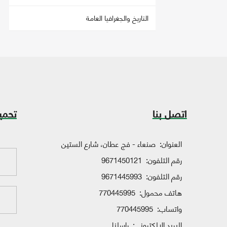
التاريخ والجغرافيا العامة
اتصل بنا
تحمي
العنوان:
صنعاء - فج عطان، شارع الستين
رقم التلفون:
9671450121
رقم التلفون:
9671445993
هاتف محمول:
770445995
واتساب:
770445995
البريد الإلكتروني:
راسلنا