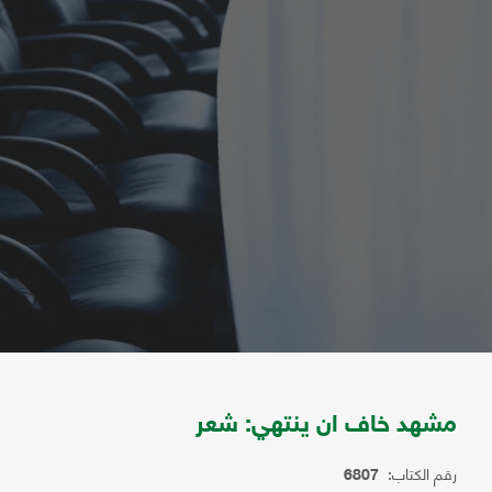
مشهد خاف ان ينتهي: شعر
رقم الكتاب:
6807