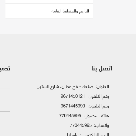
التاريخ والجغرافيا العامة
اتصل بنا
تحمي
العنوان:
صنعاء - فج عطان، شارع الستين
رقم التلفون:
9671450121
رقم التلفون:
9671445993
هاتف محمول:
770445995
واتساب:
770445995
البريد الإلكتروني:
راسلنا