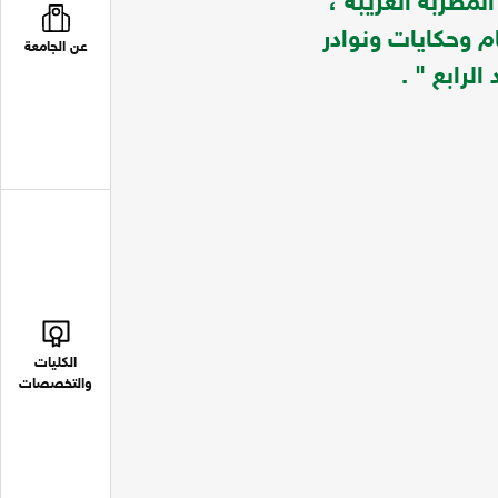
لمطربة الغريبة ،
 وحكايات ونوادر
عن الجامعة
لرابع " .
الكليات
والتخصصات