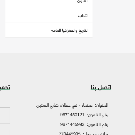
الفنون
الآداب
التاريخ والجغرافيا العامة
اتصل بنا
تحمي
العنوان:
صنعاء - فج عطان، شارع الستين
رقم التلفون:
9671450121
رقم التلفون:
9671445993
هاتف محمول:
770445995