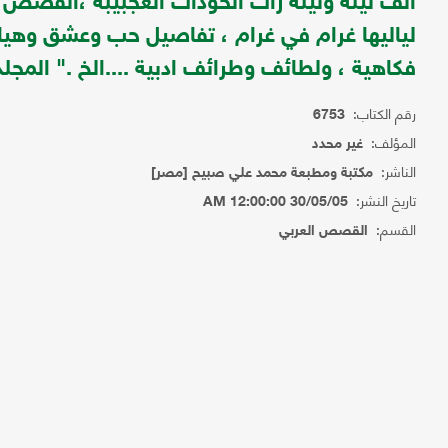
الف ليلة وليلة زات الحوداث العجبيبة ،القصص ا
لياليها غرام في غرام ، تفاصيل حب وعشق وهيام
فكاهية ، ولطائف وطرائف ادبية ....الخ ." المجلد ا
رقم الكتاب:
6753
المؤلف:
غير محدد
الناشر:
مكتبة ومطبعة محمد علي صبيح [مصر]
تاريخ النشر:
30/05/05 12:00:00 AM
القسم:
القصص العربي