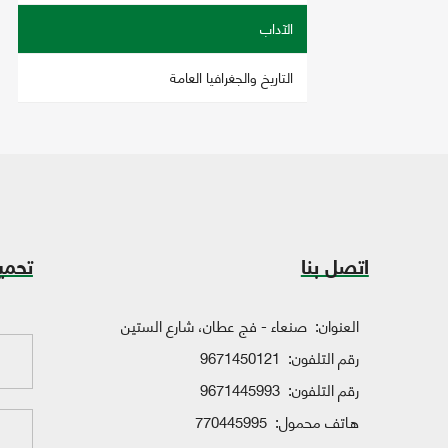
الآداب
التاريخ والجغرافيا العامة
اتصل بنا
تحمي
العنوان:
صنعاء - فج عطان، شارع الستين
رقم التلفون:
9671450121
رقم التلفون:
9671445993
هاتف محمول:
770445995