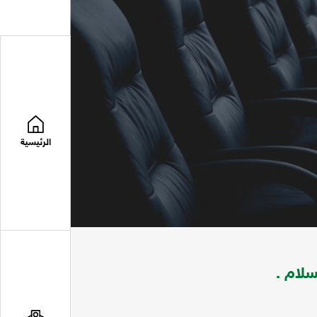
الرئيسية
لام .