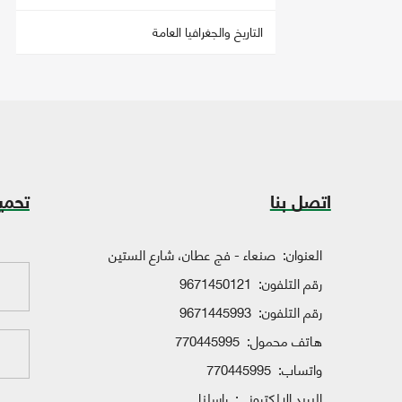
التاريخ والجغرافيا العامة
اتصل بنا
تحمي
العنوان:
صنعاء - فج عطان، شارع الستين
رقم التلفون:
9671450121
رقم التلفون:
9671445993
هاتف محمول:
770445995
واتساب:
770445995
البريد الإلكتروني:
راسلنا