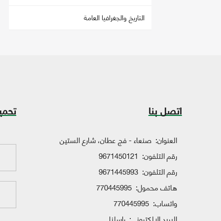
التاريخ والجغرافيا العامة
اتصل بنا
تحمي
العنوان:
صنعاء - فج عطان، شارع الستين
رقم التلفون:
9671450121
رقم التلفون:
9671445993
هاتف محمول:
770445995
واتساب:
770445995
البريد الإلكتروني:
راسلنا