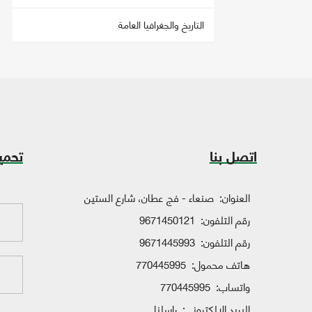
التاريخ والجغرافيا العامة
اتصل بنا
تحمي
العنوان:
صنعاء - فج عطان، شارع الستين
رقم التلفون:
9671450121
رقم التلفون:
9671445993
هاتف محمول:
770445995
واتساب:
770445995
البريد الإلكتروني:
راسلنا