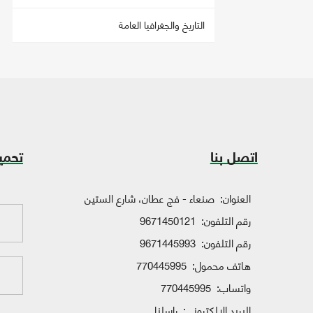
التاريخ والجغرافيا العامة
اتصل بنا
تحمي
العنوان:
صنعاء - فج عطان، شارع الستين
رقم التلفون:
9671450121
رقم التلفون:
9671445993
هاتف محمول:
770445995
واتساب:
770445995
البريد الإلكتروني:
راسلنا