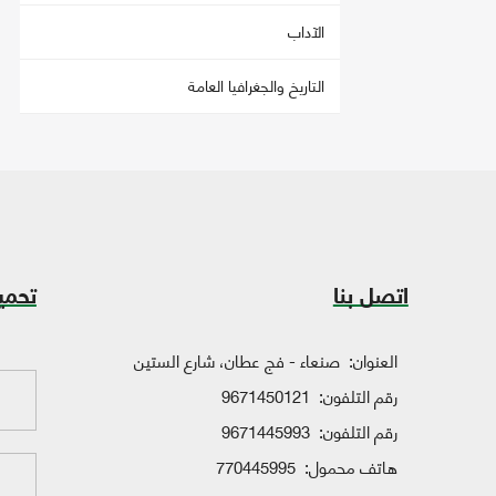
الآداب
التاريخ والجغرافيا العامة
اتصل بنا
تحمي
العنوان:
صنعاء - فج عطان، شارع الستين
رقم التلفون:
9671450121
رقم التلفون:
9671445993
هاتف محمول:
770445995