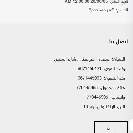
تاريخ النشر:
28/06/05 12:00:00 AM
القسم:
{غير مستخدم}
اتصل بنا
العنوان:
صنعاء - فج عطان، شارع الستين
رقم التلفون:
9671450121
رقم التلفون:
9671445993
هاتف محمول:
770445995
واتساب:
770445995
البريد الإلكتروني:
راسلنا
راسلنا